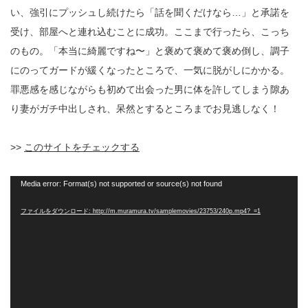
い、強引にプッシュし続けたら「話を聞くだけなら…」と承諾を
受け、部屋へと連れ込むことに成功。ここまで行ったら、こっち
のもの。「本当に綺麗ですね〜」と褒めて褒めて褒め倒し、調子
にのってガードが緩くなったところで、一気に脱がしにかかる。
罪悪感を感じながらも初めて出会った男に体を許してしまう隙あ
り妻がガチ中出しされ、呆然とするところまでお見逃しなく！
>>
このサイトをチェックする
動
Media error: Format(s) not supported or source(s) not found
画
プ
ファイルをダウンロード: http://m.muramura.tv/samplemovies/23753/240p.mp4?_=1
レ
ー
ヤ
ー